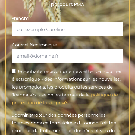
parcours PMA
Prénom
Courriel électronique
Je souhaite recevoir une newletter par courrier
électronique - des informations sur les nouvelles,
les promotions, les produits ou les services de
Joanna Kot - selon les termes de la
politique de
protection de la vie privée
.
L'administrateur des données personnelles
fournies dans ce formulaire est Joanna Kot. Les
principes du traitement des données et vos droits